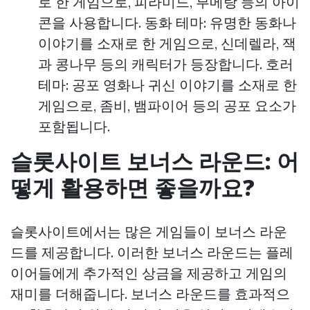
로 한 게임으로, 피라미드, 부메랑 등의 아이
콘을 사용합니다. 동화 테마: 유명한 동화나
이야기를 소재로 한 게임으로, 신데렐라, 잭
과 콩나무 등의 캐릭터가 등장합니다. 호러
테마: 공포 영화나 귀신 이야기를 소재로 한
게임으로, 좀비, 뱀파이어 등의 공포 요소가
포함됩니다.
슬롯사이트 보너스 라운드: 어
떻게 활용하면 좋을까요?
슬롯사이트에서는 많은 게임들이 보너스 라운
드를 제공합니다. 이러한 보너스 라운드는 플레
이어들에게 추가적인 상금을 제공하고 게임의
재미를 더해줍니다. 보너스 라운드를 효과적으