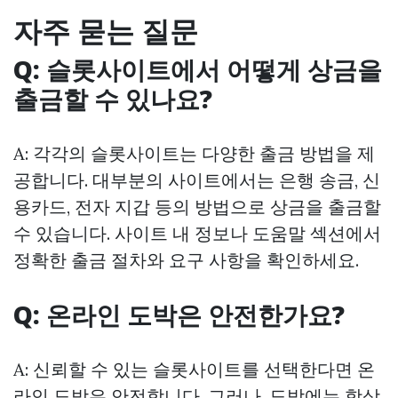
자주 묻는 질문
Q: 슬롯사이트에서 어떻게 상금을
출금할 수 있나요?
A: 각각의 슬롯사이트는 다양한 출금 방법을 제
공합니다. 대부분의 사이트에서는 은행 송금, 신
용카드, 전자 지갑 등의 방법으로 상금을 출금할
수 있습니다. 사이트 내 정보나 도움말 섹션에서
정확한 출금 절차와 요구 사항을 확인하세요.
Q: 온라인 도박은 안전한가요?
A: 신뢰할 수 있는 슬롯사이트를 선택한다면 온
라인 도박은 안전합니다. 그러나, 도박에는 항상