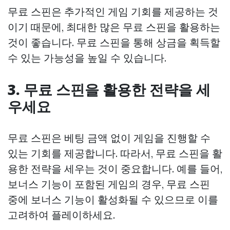
무료 스핀은 추가적인 게임 기회를 제공하는 것
이기 때문에, 최대한 많은 무료 스핀을 활용하는
것이 좋습니다. 무료 스핀을 통해 상금을 획득할
수 있는 가능성을 높일 수 있습니다.
3. 무료 스핀을 활용한 전략을 세
우세요
무료 스핀은 베팅 금액 없이 게임을 진행할 수
있는 기회를 제공합니다. 따라서, 무료 스핀을 활
용한 전략을 세우는 것이 중요합니다. 예를 들어,
보너스 기능이 포함된 게임의 경우, 무료 스핀
중에 보너스 기능이 활성화될 수 있으므로 이를
고려하여 플레이하세요.