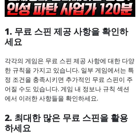
1. 무료 스핀 제공 사항을 확인하
세요
각각의 게임은 무료 스핀 제공 사항에 대한 다양
한 규칙을 가지고 있습니다. 일부 게임에서는 특
정 조건을 충족시키면 추가적인 무료 스핀이 주
어질 수도 있습니다. 게임 내 정보나 규칙 섹션
에서 이러한 사항들을 확인하세요.
2. 최대한 많은 무료 스핀을 활용
하세요