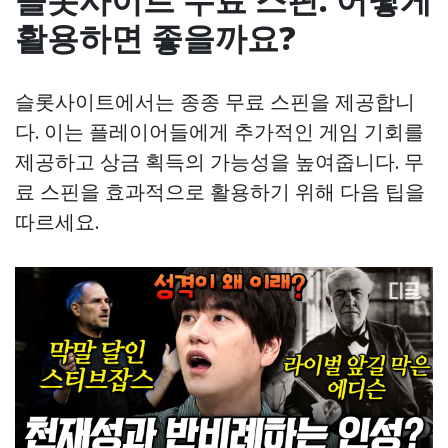
활용하면 좋을까요?
슬롯사이트에서는 종종 무료 스핀을 제공합니
다. 이는 플레이어들에게 추가적인 게임 기회를
제공하고 상금 획득의 가능성을 높여줍니다. 무
료 스핀을 효과적으로 활용하기 위해 다음 팁을
따르세요.