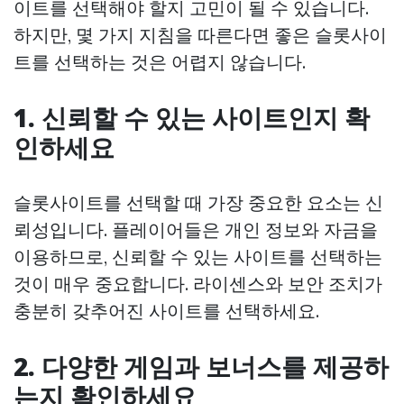
이트를 선택해야 할지 고민이 될 수 있습니다.
하지만, 몇 가지 지침을 따른다면 좋은 슬롯사이
트를 선택하는 것은 어렵지 않습니다.
1. 신뢰할 수 있는 사이트인지 확
인하세요
슬롯사이트를 선택할 때 가장 중요한 요소는 신
뢰성입니다. 플레이어들은 개인 정보와 자금을
이용하므로, 신뢰할 수 있는 사이트를 선택하는
것이 매우 중요합니다. 라이센스와 보안 조치가
충분히 갖추어진 사이트를 선택하세요.
2. 다양한 게임과 보너스를 제공하
는지 확인하세요