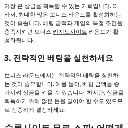
가장 큰 상금을 획득할 수 있는 기회입니다. 따
라서, 최대한 많은 보너스 라운드를 활성화하는
것이 좋습니다. 베팅 금액과 게임의 특정 조건을
충족시키면 보너스
카지노사이트
라운드가 활
성화됩니다.
3. 전략적인 베팅을 실천하세요
보너스 라운드에서는 전략적인 베팅을 실천하
는 것이 중요합니다. 예를 들어, 베팅 금액을 증
가시켜 상금을 키울 수 있습니다. 하지만, 상금을
획득하기 위해 많은 돈을 잃어야 할 수도 있으므
로 신중하게 결정하세요.
슬롯사이트 무료 스핀: 어떻게